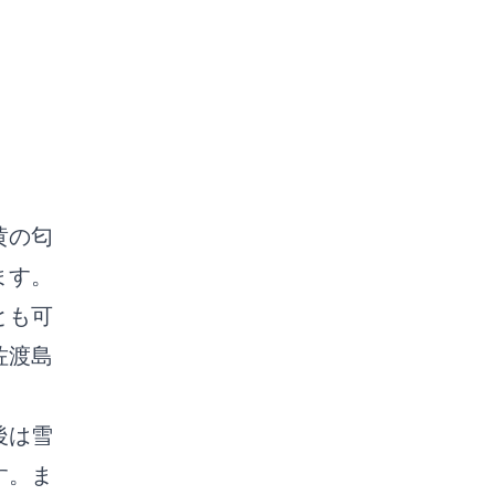
黄の匂
ます。
とも可
佐渡島
後は雪
す。ま