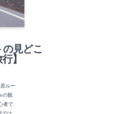
トの見どこ
旅行】
高原ルー
㎞の観
心者で
原では