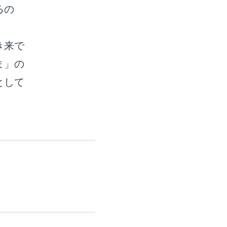
るの
き来で
ま」の
として