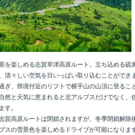
景を楽しめる志賀草津高原ルート。立ち込める硫
、清々しい空気を目いっぱい取り込むことができ
過ぎ、県境付近のリフトで横手山の山頂に登るこ
自然と天気に恵まれると北アルプスだけでなく、
ます。
志賀高原ルートは閉鎖されますが、冬季閉鎖解除
プスの雪景色を楽しめるドライブが可能になりま