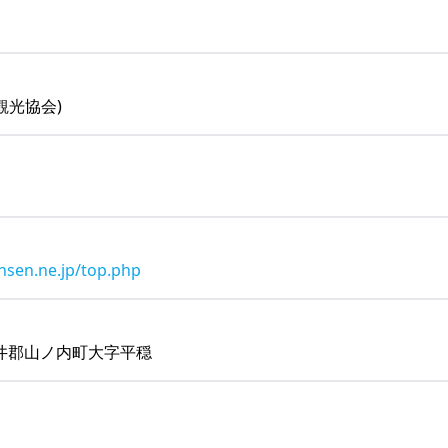
泉観光協会)
nsen.ne.jp/top.php
井郡山ノ内町大字平穏