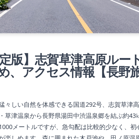
年確定版】志賀草津高原ルー
め、アクセス情報【長野
猛々しい自然を体感できる国道292号、志賀草津
・草津温泉から長野県湯田中渋温泉郷を結ぶ約43
1000メートルですが、急勾配は比較的少なく、初
が楽しめます。森に囲まれた木戸池や、田ノ原湿