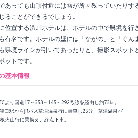
であっても山頂付近には雪が所々残っていたりす
じることができるでしょう。
に位置する渋峠ホテルは、ホテルの中で県境を行
も有名です。ホテルの壁には「ながの」と「ぐん
も県境ラインが引いてあったりと、撮影スポット
ポットです。
の基本情報
より国道17～353～145～292号線を経由し約73㎞。
草津口駅からJRバス草津温泉行に乗車し25分、草津温泉バ
根火山行に乗換え、終点下車。