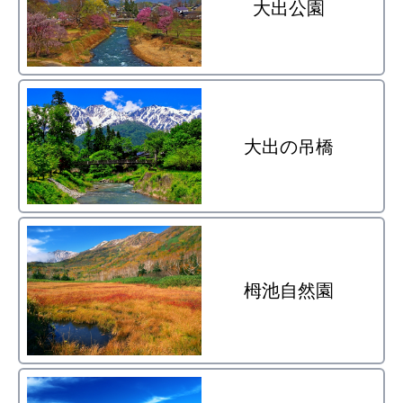
大出公園
大出の吊橋
栂池自然園