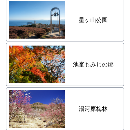
星ヶ山公園
池峯もみじの郷
湯河原梅林