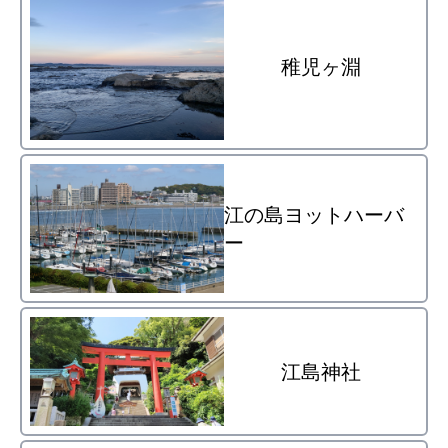
稚児ヶ淵
江の島ヨットハーバ
ー
江島神社