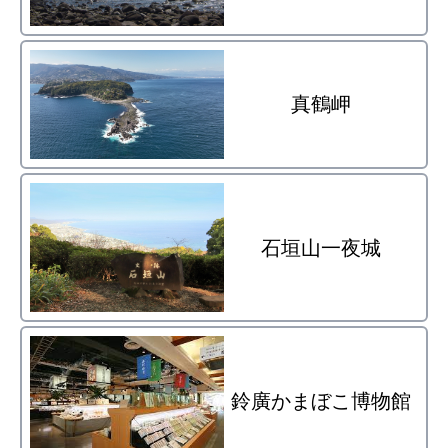
真鶴岬
石垣山一夜城
鈴廣かまぼこ博物館