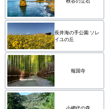
秋谷の立石
長井海の手公園 ソレ
イユの丘
報国寺
小網代の森