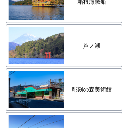
箱根海賊船
芦ノ湖
彫刻の森美術館