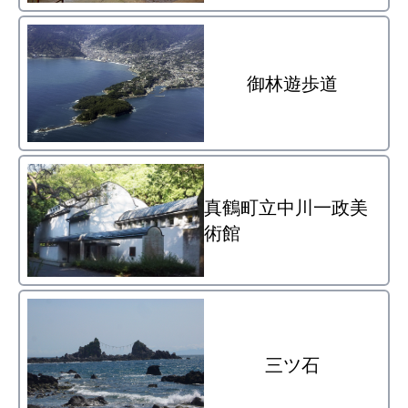
御林遊歩道
真鶴町立中川一政美
術館
三ツ石