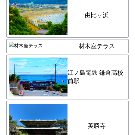
由比ヶ浜
材木座テラス
江ノ島電鉄 鎌倉高校
前駅
英勝寺