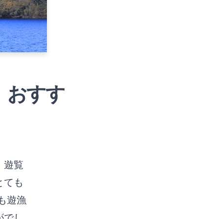
、おすす
。遊覧
とても
も遊漁
がでし