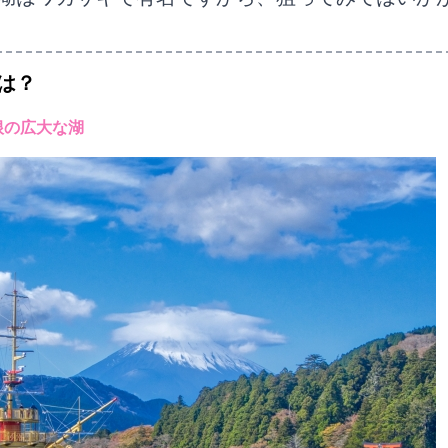
は？
根の広大な湖