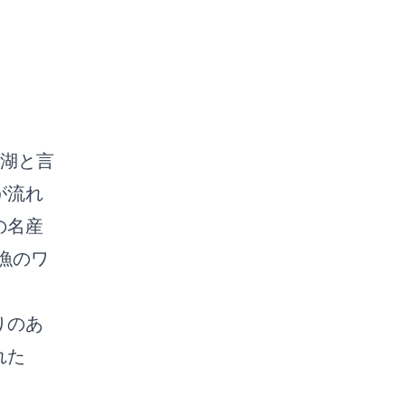
た湖と言
が流れ
の名産
漁のワ
りのあ
れた