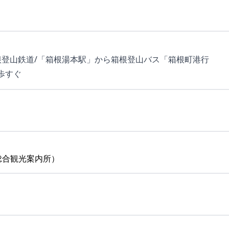
箱根登山鉄道/「箱根湯本駅」から箱根登山バス「箱根町港行
徒歩すぐ
根町総合観光案内所）